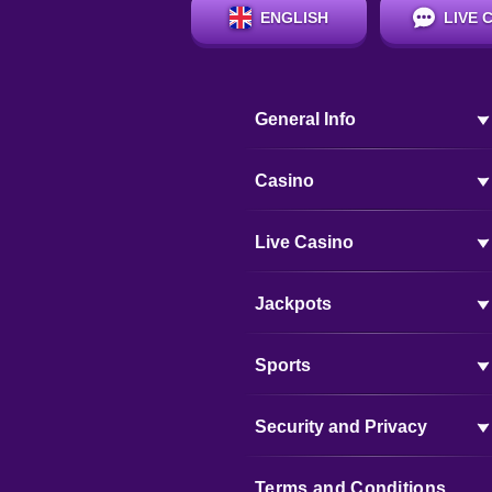
deposito minimo, requisito di
scommessa possono variare in
ENGLISH
LIVE 
scommessa, giochi validi,
base ad account e posizione:
scadenza e conversione massi
verifica sempre le regole
dell'offerta selezionata.
aggiornate nella sezione pertine
prima di registrarti, depositare,
General Info
scommettere o giocare.
Casino
Live Casino
Jackpots
Sports
Security and Privacy
Terms and Conditions