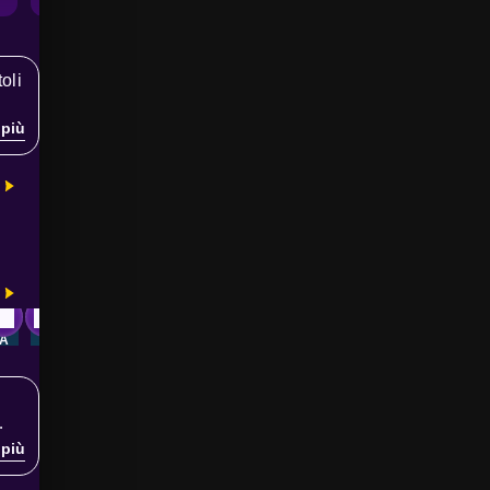
oli
 più
po
to
A
B
V
M
A
I
E
S
R
R
E
T
I
B
U
C
A
A
A
L
L
 più
N
L
S
F
zi
O