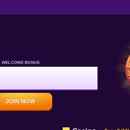
 WELCOME BONUS
00 + 50 chances to
W
O
n €1,000,000
R
L
D
C
H
JOIN NOW
A
M
E
B
P
X
O
P
I
C
N
O
O
L
U
P
N
U
S
I
U
S
S
B