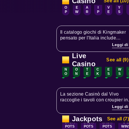
Casino
See all (10)
N
T
N
L
H
I
U
T
O
E
A
I
V
Y
E
P
W
R
P
E
S
R
N
T
A
O
T
P
I
Il catalogo giochi di Kingmaker
L
G
O
pensato per l'Italia include
I
O
B
N
G
attualmente: Coin Strike: Hold a
V
L
R
L
A
A
Leggi di
E
D
O
A
L
M
Win (Playson), Book of Ra Magi
C
S
U
C
T
E
Live
(Novomatic / Greentube),
A
A
L
K
A
S
See all (9)
Barbarossa Doublemax
S
L
E
J
B
H
Casino
I
O
T
A
L
O
(Yggdrasil), 3 Coin Volcanoes
N
O
T
C
E
W
(Gamzix), Aviator (Spribe), Tome
O
N
E
K
S
S
Madness (Play’n GO), 3 Hot
Chillies (Playtech), Grand Link
Express… Usa i filtri di categori
La sezione Casinò dal Vivo
per restringere la lobby, poi apri 
raccoglie i tavoli con croupier in
scheda del titolo scelto per scop
diretta streaming su Kingmaker.
provider, regole, limiti di puntata
Leggi di
Disponibilità, lingua e limiti di
dettagli sulle funzioni speciali.
LUCK
puntata variano per provider e
Jackpots
HOT
Y
NEW
DRO
See all (7
JACK
JACK
JACK
S &
orario: controlla sempre il tavolo
POTS
POTS
POTS
WIN
scelto prima di sederti al gioco.