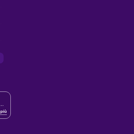
 più
e