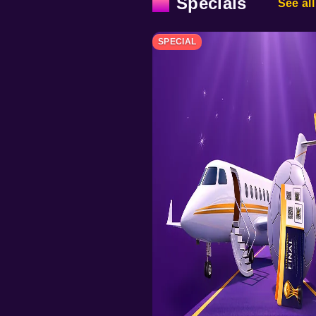
Specials
See all
G
S
possono cambiare rapidamente,
perciò apri il mercato scelto e
verifica le regole di liquidazione
SPECIAL
prima di piazzare la puntata.